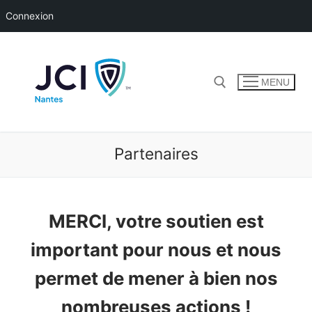
Connexion
Aller
au
contenu
MENU
Rechercher :
Partenaires
MERCI, votre soutien est
important pour nous et nous
permet de mener à bien nos
nombreuses actions !