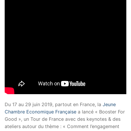
Du 17 au 29 juin 2019, partout en France, la
Jeune
Chambre Economique Française
a lancé « Booster For
Good », un Tour de France avec des keynotes & des
ateliers autour du thème : « Comment l’engagement