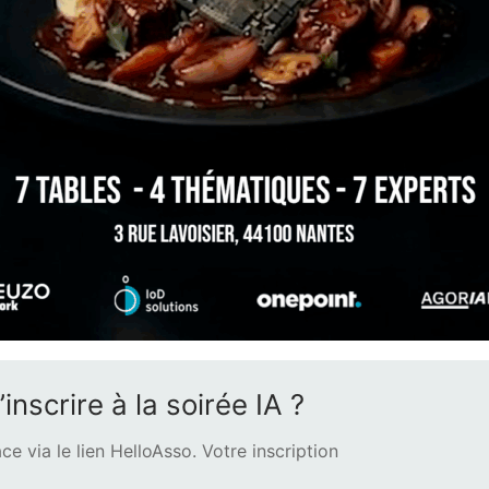
nscrire à la soirée IA ?
ce via le lien HelloAsso. Votre inscription