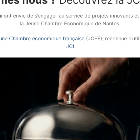
 ont envie de s’engager au service de projets innovants et u
la Jeune Chambre Economique de Nantes.
une Chambre économique française
(JCEF), reconnue d’util
JCI