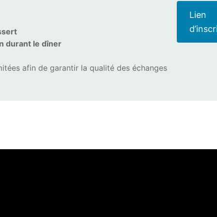
Lien
d’inscr
ssert
n durant le dîner
mitées afin de garantir la qualité des échanges