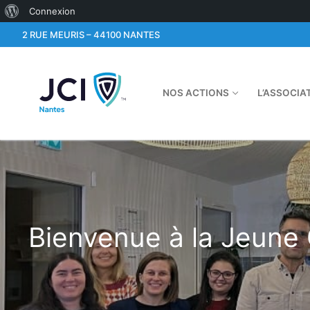
À
Connexion
Aller
propos
2 RUE MEURIS – 44100 NANTES
au
de
contenu
WordPress
NOS ACTIONS
L’ASSOCIA
Bienvenue à la Jeun