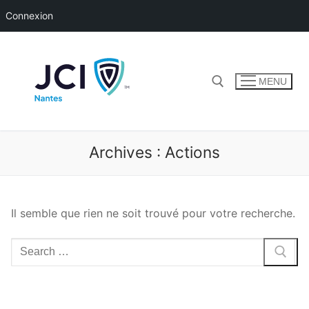
Connexion
Aller
au
contenu
MENU
Rechercher :
Archives :
Actions
Il semble que rien ne soit trouvé pour votre recherche.
Rechercher
: